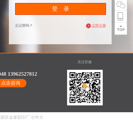
忘记密码？
>
立即注册
关注官微
948 13962527812
点击咨询
新区金泰彩印厂
引申力