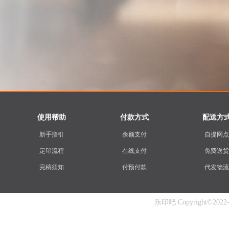
使用帮助
付款方式
配送方
新手指引
余额支付
自提网点
定印流程
在线支付
免费送货
完稿须知
付预付款
代发物流
乐印吧 Copyright©2022-20