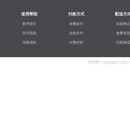
使用帮助
付款方式
配送方
新手指引
余额支付
自提网点
定印流程
在线支付
免费送货
完稿须知
付预付款
代发物流
乐印吧 Copyright©2022-20