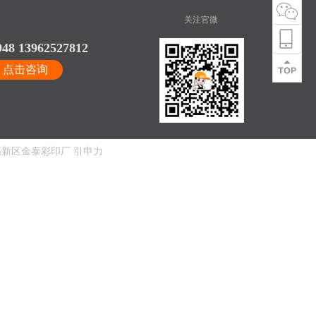
关注官微
948 13962527812
点击咨询
新区金泰彩印厂
引申力